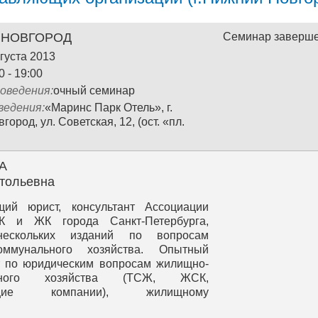
 НОВГОРОД
Семинар заверш
густа 2013
0 - 19:00
оведения:
очный семинар
ведения:
«Маринс Парк Отель», г.
ород, ул. Советская, 12, (ост. «пл.
А
тольевна
щий юрист, консультант Ассоциации
 и ЖК города Санкт‐Петербурга,
нескольких изданий по вопросам
оммунального хозяйства. Опытный
т по юридическим вопросам жилищно-
льного хозяйства (ТСЖ, ЖСК,
ющие компании), жилищному
льству РФ.