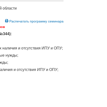
й области
Распечатать программу семинара
лов
№344):
х наличия и отсутствия ИПУ и ОПУ;
ные нужды;
ужды;
аличия и отсутствия ИПУ и ОПУ;