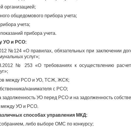
ей организацией;
нного общедомового прибора учета;
рибора учета;
 показаний прибора учета.
у УО и РСО:
2012 №124 «О правилах, обязательных при заключении д
мунальных услуг»;
3.2012 № 253 «О требованиях к осуществлению расчет
уг»;
ров между РСО и УО, ТСЖ, ЖСК;
бственника/нанимателя с РСО;
а задолженность УО перед РСО и на задолженность собств
 между УО и РСО.
различных способах управления МКД:
собранием, либо выборе ОМС по конкурсу;