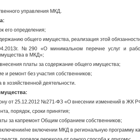
твенного управления МКД.
а:
ок его определения;
одержанию общего имущества, реализация этой обязанности
4.2013г. №290 «О минимальном перечне услуг и рабо
имущества в МКД»;
 внесения платы за содержание общего имущества;
е и ремонт без участия собственников;
 в хозяйственной деятельности.
имущества:
ону от 25.12.2012 №271-ФЗ «О внесении изменений в ЖК Р
та, порядок, сроки принятия;
латы за капремонт Общим собранием собственников;
 включении/не включении МКД в региональную программу к
редств, порядок перехода от одного способа к другому;