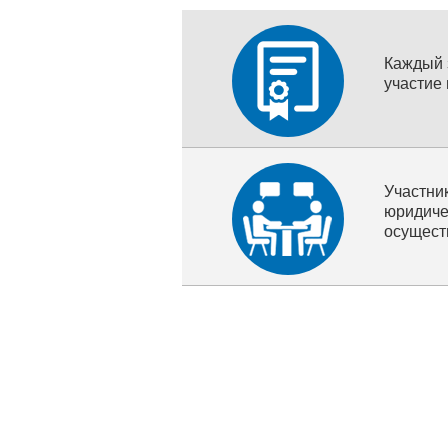
Каждый 
участие
Участн
юридич
осущест