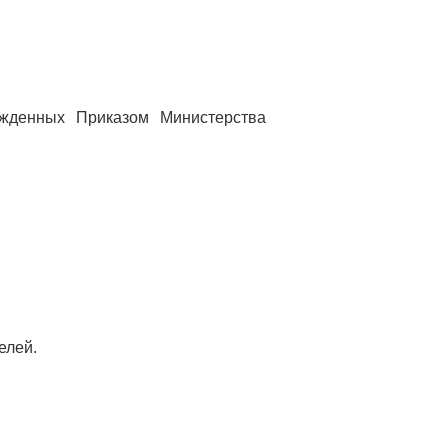
ржденных Приказом Министерства
елей.