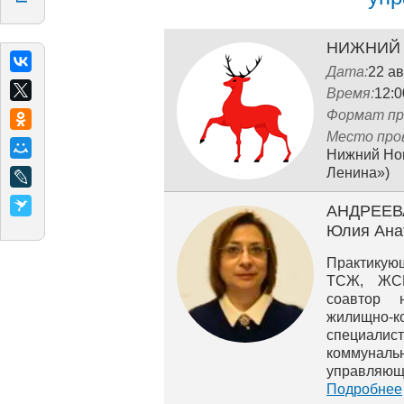
НИЖНИЙ
Дата:
22 ав
Время:
12:0
Формат пр
Место про
Нижний Новг
Ленина»)
АНДРЕЕВ
Юлия Ана
Практикую
ТСЖ, ЖСК
соавтор 
жилищно‐к
специалис
коммуна
управля
законодате
Подробнее