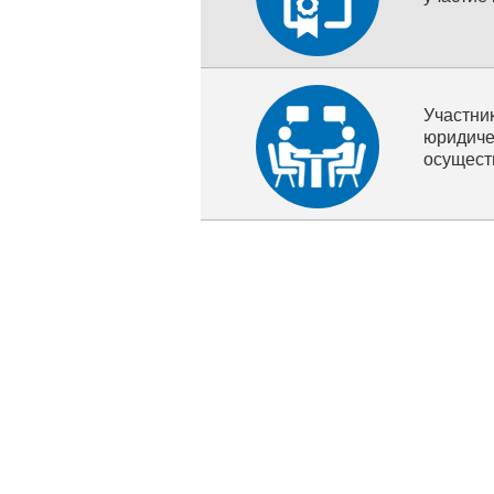
Участн
юридич
осущест