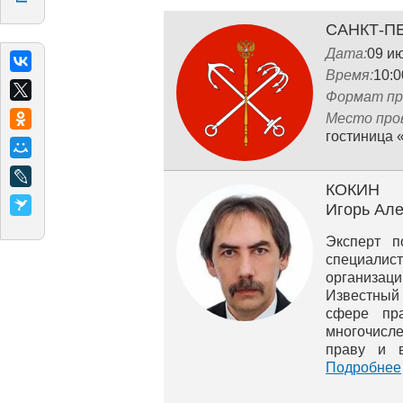
САНКТ-П
Дата:
09 и
Время:
10:0
Формат пр
Место про
гостиница 
КОКИН
Игорь Ал
Эксперт п
специалис
организа
Известный
сфере пра
многочисл
праву и в
длительно
Подробнее
при Презид