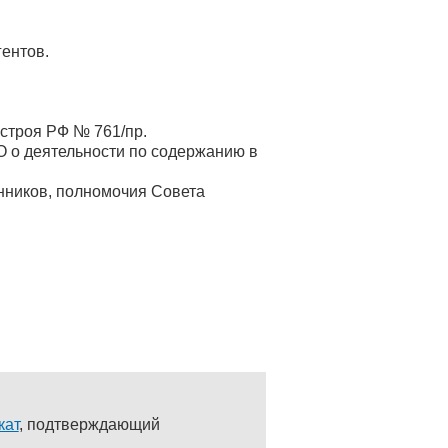
ентов.
нстроя РФ № 761/пр.
О о деятельности по содержанию в
нников, полномочия Совета
кат
, подтверждающий