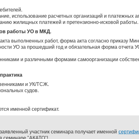
ебителей.
ние, использование расчетных организаций и платежных аг
канию жилищных платежей и претензионно-исковой работы.
гов работы УО в МКД.
 акта выполненных работ, форма акта согласно приказу Ми
ности УО за прошедший год и обязательная форма отчета У
енниками и различными формами самоорганизации собстве
 практика
венниками и УК/ТСЖ.
ональных судов.
тся именной сертификат.
заявленный участник семинара получает именной
сертифи
 в семинаре "АКАТО"!