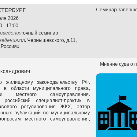
ЕТЕРБУРГ
Семинар заверш
юля 2026
0 - 17:00
оведения:
очный семинар
ведения:
пл. Чернышевского, д.11,
«Россия»
Мнение суда о 
ександрович
о жилищному законодательству РФ,
т в области муниципального права,
ции местного самоуправления.
 российский специалист-практик в
вового регулирования ЖКХ, автор
енных публикаций по муниципальному
опросам местного самоуправления,
е время являлся экспертом РАНХиГС
енте РФ (Москва), входил в различные