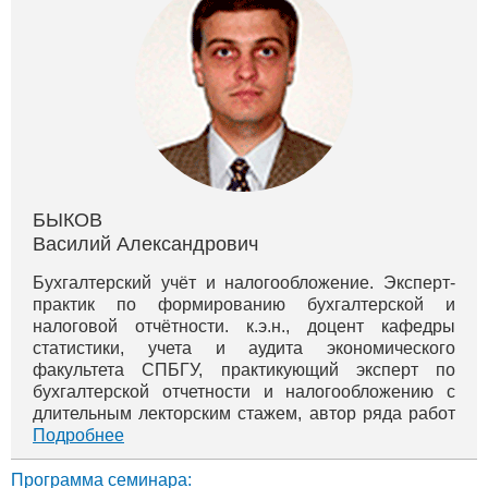
БЫКОВ
Василий Александрович
Бухгалтерский учёт и налогообложение. Эксперт-
практик по формированию бухгалтерской и
налоговой отчётности. к.э.н., доцент кафедры
статистики, учета и аудита экономического
факультета СПБГУ, практикующий эксперт по
бухгалтерской отчетности и налогообложению с
длительным лекторским стажем, автор ряда работ
по учету и аудиту. Опыт работы лектором: более 10
Подробнее
лет. Принимал участие в ряде научно-ис...
Программа семинара: