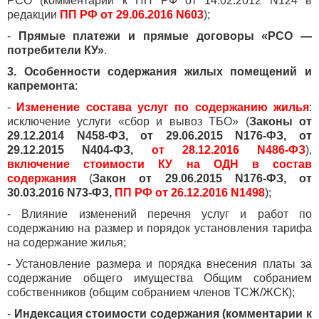
РСО (комментарии к ПП РФ от 14.02.2012 N124 в
редакции
ПП РФ от 29.06.2016 N603
);
-
Прямые платежи и прямые договоры «РСО —
потребители КУ»
.
3. Особенности содержания жилых помещений и
капремонта
:
-
Изменение состава услуг по содержанию жилья
:
исключение услуги «сбор и вывоз ТБО» (
Законы от
29.12.2014 N458-ФЗ, от 29.06.2015 N176-ФЗ, от
29.12.2015 N404-ФЗ,
от 28.12.2016 N486-ФЗ
),
включение стоимости КУ на ОДН в состав
содержания
(
Закон от 29.06.2015 N176-ФЗ, от
30.03.2016 N73-ФЗ,
ПП РФ от 26.12.2016 N1498
);
- Влияние изменений перечня услуг и работ по
содержанию на размер и порядок установления тарифа
на содержание жилья;
- Установление размера и порядка внесения платы за
содержание общего имущества Общим собранием
собственников (общим собранием членов ТСЖ/ЖСК);
-
Индексация стоимости содержания (комментарии к