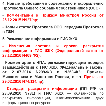
4. Новые требования к содержанию и оформлению
Протокола Общего собрания собственников (ОСС)
:
-
Комментарии к Приказу Минстроя России от
25.12.2015 N937/пр
;
-
Новый статус Протокола ОСС, передача Протокола
в ГЖИ
.
5. Размещение информации в ГИС ЖКХ
:
- Изменения состава и сроков раскрытия
информации в ГИС ЖКХ (Федеральный закон от
28.12.2016 N469-ФЗ)
;
-
Комментарии к НПА, регламентирующим порядок
взаимодействия с ГИС ЖКХ (Федеральные законы
от 21.07.2014 N209-ФЗ и N263-ФЗ; Приказы
Минкомсвязи и Минстроя России, в т.ч.
Приказ от
29.02.2016 N74/114/пр
)
;
-
Стандарт раскрытия информации
(ПП РФ от
23.09.2010 N731) и ГИС ЖКХ
— обязанность по
раскрытию информации, взаимоисключение двух
информационных ресурсов.