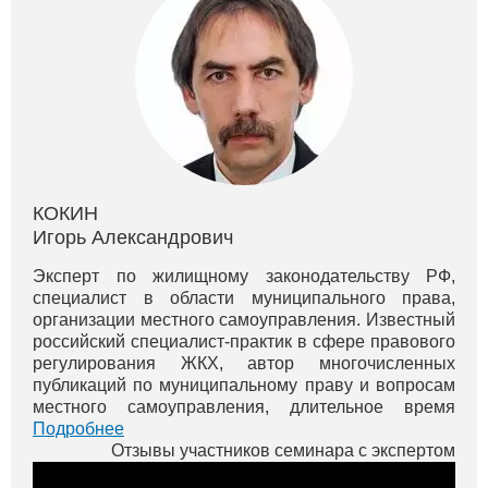
КОКИН
Игорь Александрович
Эксперт по жилищному законодательству РФ,
специалист в области муниципального права,
организации местного самоуправления. Известный
российский специалист-практик в сфере правового
регулирования ЖКХ, автор многочисленных
публикаций по муниципальному праву и вопросам
местного самоуправления, длительное время
являлся экспертом РАНХиГС при Президенте РФ
Подробнее
(Москва), входил в различные экспертные со...
Отзывы участников семинара с экспертом