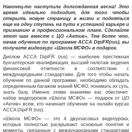
Наконец-то наступила долгожданная весна! Это
время идеально подходит, для того чтобы
открыть новую страницу в жизни и подняться
еще на одну ступень на пути к успешной карьере и
признанию в профессиональном плане. Сделайте
этот шаг вместе с ЦО «Актив». Тем более что,
начав обучение по программе ACCA DipiFR(rus), вы
получите видеокурс «Школа МСФО» в подарок.
Диплом ACCA DipiFR (rus) — наиболее престижная
бухгалтерская квалификация, высший пилотаж ведения
финансовой отчетности в соответствии с
международными стандартами. Для того чтобы начать
обучение по данной программе, необходимо обладать
определенным багажом знаний МСФО, понимать их суть,
знать базу. Именно этими знаниями вас обеспечит
набор видеоуроков «Школа МСФО» — подарок от ЦО
«Актив» всем, кто начинает обучение на онлайн курсах
ACCA DipiFR (rus).
«Школа МСФО» — это 4 двухчасовых видеоурока,
которые полностью раскрывают основные понятия и
моменты, связанные с международными стандартами