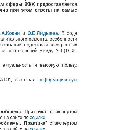
там сферы ЖКХ предоставляется
учив при этом ответы на самые
.А.Кокин
и
О.Е.Яндыева
. В ходе
апитального ремонта, особенности
формации, подготовки электронных
нности отношений между УО (ТСЖ,
актуальность и высокую пользу.
КАТО", оказывая
информационную
роблемы. Практика
" с экспертом
я на сайте по
ссылке
.
облемы. Практика
" с экспертом
я на сайте по
ссылке
.