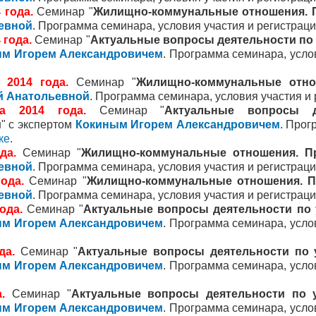
 года.
Семинар "
Жилищно-коммунальные отношения. 
евной
. Программа семинара, условия участия и регистраци
 года.
Семинар "
Актуальные вопросы деятельности п
м Игорем Александровичем
. Программа семинара, усло
 2014 года.
Семинар "
Жилищно-коммунальные отно
й Анатольевной
. Программа семинара, условия участия и 
 2014 года.
Семинар "
Актуальные вопросы д
и
" с экспертом
Кокиным Игорем Александровичем
. Прог
ке
.
да.
Семинар "
Жилищно-коммунальные отношения. П
евной
. Программа семинара, условия участия и регистраци
ода.
Семинар "
Жилищно-коммунальные отношения. П
евной
. Программа семинара, условия участия и регистраци
ода.
Семинар "
Актуальные вопросы деятельности по
м Игорем Александровичем
. Программа семинара, усло
да.
Семинар "
Актуальные вопросы деятельности по
м Игорем Александровичем
. Программа семинара, усло
.
Семинар "
Актуальные вопросы деятельности по 
м Игорем Александровичем
. Программа семинара, усло