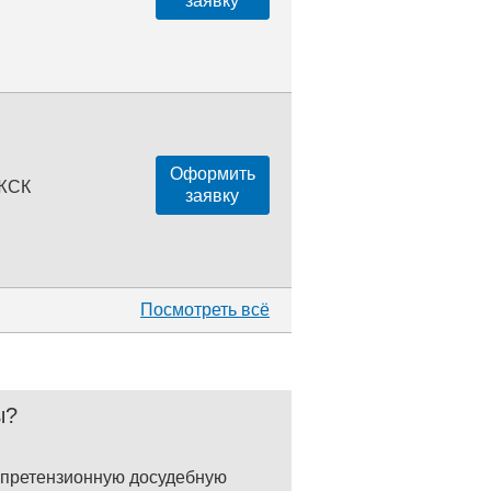
заявку
Оформить
 ЖСК
заявку
Посмотреть всё
ы?
и претензионную досудебную