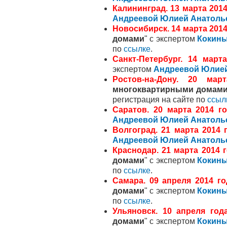
Калининград. 13 марта
2014
Андреевой Юлией Анатоль
Новосибирск.
14 марта 2014
д
омами
" с экспертом
Кокины
по
ссылке
.
Санкт-Петербург.
14 марта
экспертом
Андреевой Юлие
Ростов-на-Дону.
20 марта
многоквартирными домам
регистрация на сайте по
ссыл
Саратов. 20 марта
2014 го
Андреевой Юлией Анатоль
Волгоград. 21 марта
2014 г
Андреевой Юлией Анатоль
Краснодар.
21 марта 2014 г
домами
" с экспертом
Кокины
по
ссылке
.
Самара.
09 апреля 2014 го
домами
" с экспертом
Кокины
по
ссылке
.
Ульяновск. 10 апреля
года
домами
" с экспертом
Кокины