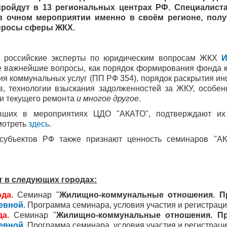
пройдут в 13 региональных центрах РФ. Специалис
в очном мероприятии именно в своём регионе, пол
просы сферы ЖКХ.
е российские эксперты по юридическим вопросам ЖКХ
И
е важнейшие вопросы, как порядок формирования фонда к
я коммунальных услуг (ПП РФ 354), порядок раскрытия ин
в, технологии взыскания задолженностей за ЖКУ, особе
и текущего ремонта
и многое другое
.
авших в мероприятиях ЦДО "АКАТО", подтверждают их 
мотреть
здесь
.
 субъектов РФ также признают ценность семинаров "А
 в следующих городах:
да.
Семинар "
Жилищно-коммунальные отношения. П
евной
. Программа семинара, условия участия и регистраци
а.
Семинар "
Жилищно-коммунальные отношения. Пр
евной
. Программа семинара, условия участия и регистраци