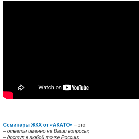
Семинары ЖКХ от «АКАТО»
– это
:
– ответы именно на Ваши вопросы;
– доступ в любой точке России;