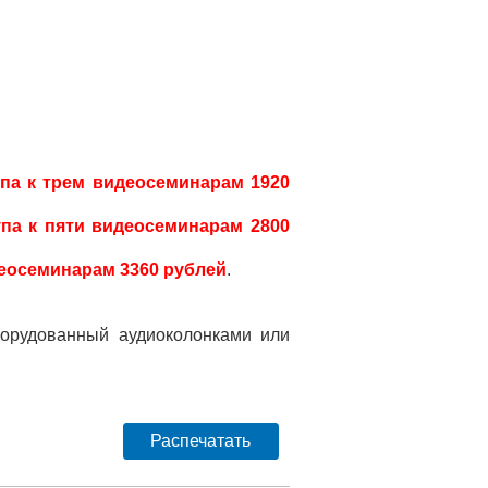
упа к трем видеосеминарам 1920
упа к пяти видеосеминарам 2800
деосеминарам 3360 рублей
.
борудованный аудиоколонками или
Распечатать