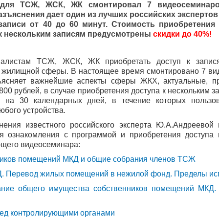
для ТСЖ, ЖСК, ЖК смонтировал 7 видеосеминаро
азъяснения дает один из лучших российских эксперто
записи от 40 до 60 минут. Стоимость приобретения
а к нескольким записям предусмотрены
скидки до 40%!
алистам ТСЖ, ЖСК, ЖК приобретать доступ к запис
 жилищной сферы. В настоящее время смонтировано 7 вид
зъясняет важнейшие аспекты сферы ЖКХ, актуальные, 
800 рублей, в случае приобретения доступа к нескольким 
я на 30 календарных дней, в течение которых пользов
юбого устройства.
ения известного российского эксперта Ю.А.Андреевой
я ознакомления с программой и приобретения доступа 
ющего видеосеминара:
иков помещений МКД и общие собрания членов ТСЖ
Д. Перевод жилых помещений в нежилой фонд. Пределы и
ание общего имущества собственников помещений МКД. 
ед контролирующими органами