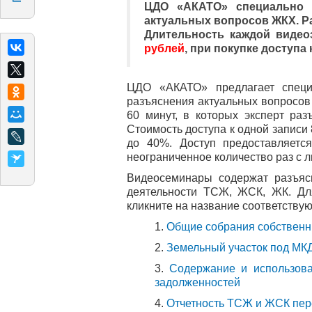
ЦДО «АКАТО» специально 
актуальных вопросов ЖКХ. Р
Длительность каждой видео
рублей
, при покупке доступ
ЦДО «АКАТО» предлагает специ
разъяснения актуальных вопросов
60 минут, в которых эксперт ра
Стоимость доступа к одной записи 
до 40%. Доступ предоставляетс
неограниченное количество раз с л
Видеосеминары содержат разъясн
деятельности ТСЖ, ЖСК, ЖК. Дл
кликните на название соответству
1.
Общие собрания собственн
2.
Земельный участок под МК
3.
Содержание и использов
задолженностей
4.
Отчетность ТСЖ и ЖСК пер