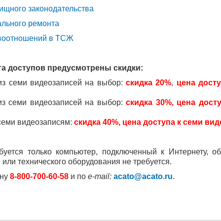
ищного законодательства
ального ремонта
авоотношений в ТСЖ
та доступов предусмотрены скидки:
 из семи видеозаписей на выбор:
скидка 20%
,
цена дост
 из семи видеозаписей на выбор:
скидка 30%, цена дост
 семи видеозаписям:
скидка 40%, цена доступа к семи ви
буется только компьютер, подключенный к Интернету, о
 или технического оборудования не требуется.
ону
8-800-700-60-58
и по
e-mail:
acato@acato.ru
.