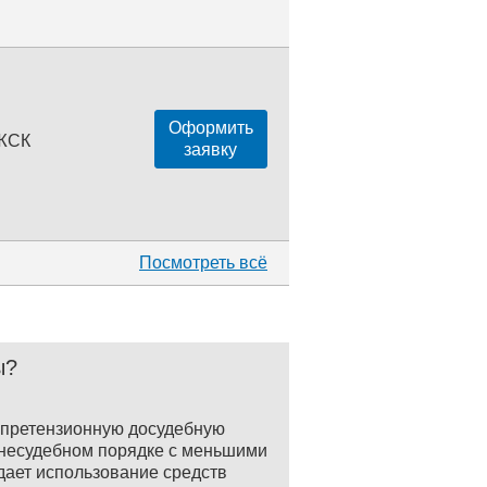
Оформить
 ЖСК
заявку
Посмотреть всё
ы?
и претензионную досудебную
внесудебном порядке с меньшими
дает использование средств