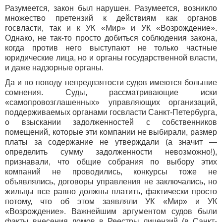
Разумеется, закон был нарушен. Разумеется, возникло
множество претензий к действиям как органов
госвласти, так и к УК «Мир» и УК «Возрождение».
Однако, не так-то просто добиться соблюдения закона,
когда против него выступают не только частные
юридические лица, но и органы государственной власти,
и даже надзорные органы.
Да и по поводу непредвзятости судов имеются большие
сомнения. Суды, рассматривающие иски
«самопровозглашенных» управляющих организаций,
поддерживаемых органами госвласти Санкт-Петербурга,
о взыскании задолженностей с собственников
помещений, которые эти компании не выбирали, размер
платы за содержание не утверждали (а значит —
определить сумму задолженности невозможно!),
признавали, что общие собрания по выбору этих
компаний не проводились, конкурсы тоже не
объявлялись, договоры управления не заключались, но
жильцы все равно должны платить, фактически просто
потому, что об этом заявляли УК «Мир» и УК
«Возрождение». Важнейшим аргументом судов были
факты внесения домов в Реестры лицензий (в Санкт-