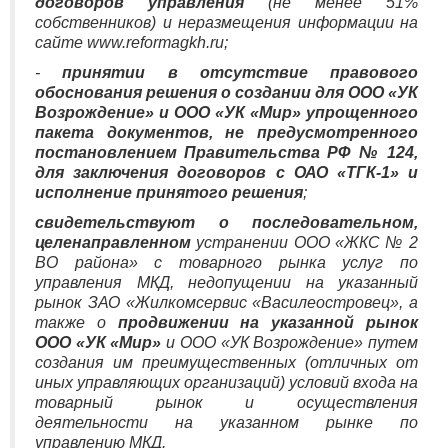
договоров управления
(не менее 51%
собственников) и неразмещения информации на
сайте www.reformagkh.ru;
-
принятии в отсутствие правового
обоснования решения о создании для ООО «УК
Возрождение» и ООО «УК «Мир» упрощенного
пакета документов, не предусмотренного
постановлением Правительства РФ № 124,
для заключения договоров с ОАО «ТГК-1» и
исполнение принятого решения
;
свидетельствуют о последовательном,
целенаправленном
устранении ООО «ЖКС № 2
ВО района» с товарного рынка услуг по
управления МКД, недопущении на указанный
рынок ЗАО «Жилкомсервис «Василеостровец», а
также о
продвижении на указанной рынок
ООО «УК «Мир»
и ООО «УК Возрождение» путем
создания им преимущественных (отличных от
иных управляющих организаций) условий входа на
товарный рынок и осуществления
деятельности на указанном рынке по
управлению МКД.