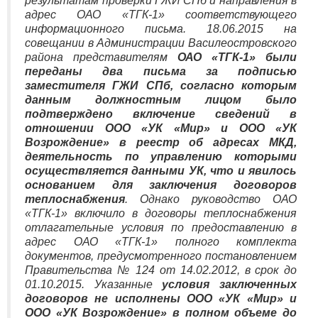
результатам проверки ГЖИ СПб и направления в
адрес ОАО «ТГК-1» соответствующего
информационного письма. 18.06.2015 на
совещании в Администрации Василеостровского
района представителям
ОАО «ТГК-1» были
переданы два письма за подписью
заместителя ГЖИ СПб, согласно которым
данным должностным лицом было
подтверждено включение сведений в
отношении ООО «УК «Мир» и ООО «УК
Возрождение» в реестр об адресах МКД,
деятельность по управлению которыми
осуществляется данными УК, что и явилось
основанием для заключения договоров
теплоснабжения
. Однако руководство ОАО
«ТГК-1» включило в договоры теплоснабжения
отлагательные условия по предоставлению в
адрес ОАО «ТГК-1» полного комплекта
документов, предусмотренного постановлением
Правительства № 124 от 14.02.2012, в срок до
01.10.2015. Указанные
условия заключенных
договоров не исполнены ООО «УК «Мир» и
ООО «УК Возрождение» в полном объеме до