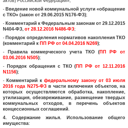
актов) Российской Федерации»;
-
Введение новой коммунальной услуги «обращение
с ТКО» (закон от 29.06.2015 N176-ФЗ)
;
-
Комментарий к Федеральным законам от 29.12.2015
N404-ФЗ,
от 28.12.2016 N486-ФЗ
;
-
Порядок определения нормативов накопления ТКО
(комментарий к
ПП РФ от 04.04.2016 N269
)
;
-
Правила коммерческого учета ТКО (
ПП РФ от
03.06.2016 N505
)
;
-
Порядок обращения с ТКО (
ПП РФ от 12.11.2016
N1156
)
;
-
Комментарий к
федеральному закону от 03 июля
2016 года N275-ФЗ
в части включения объектов, на
которых осуществляются обработка, накопление,
утилизация, обезвреживание, размещение твердых
коммунальных отходов, в перечень объектов
концессионных соглашений
.
4. Содержание жилья. Использование общего
имущества
: