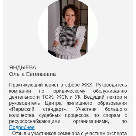
ЯНДЫЕВА
Ольга Евгеньевна
Практикующий юрист в сфере ЖКХ. Руководитель
компании по юридическому обслуживанию
деятельности ТСЖ, ЖСК и УК. Ведущий лектор и
руководитель Центра жилищного образования
«Пермский стандарт». Участник большого
количества судебных процессов по спорам с
ресурсоснабжающими организациями, по
оспариванию монопольного сговора тепловиков в
Подробнее
г. Перми. Вы можете просмотреть бесплатные вид...
Отзывы участников семинара с участием эксперта