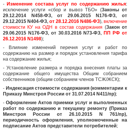
-
Изменение состава услуг по содержанию жилья
:
исключение услуги «сбор и вывоз ТБО» (
Законы от
29.12.2014 N458-ФЗ, от 29.06.2015 N176-ФЗ, от
29.12.2015 N404-ФЗ,
от 28.12.2016 N486-ФЗ
),
включение
стоимости КУ на ОДН в состав содержания
(
Закон от
29.06.2015 N176-ФЗ, от 30.03.2016 N73-ФЗ,
ПП РФ от
26.12.2016 N1498
);
- Влияние изменений перечня услуг и работ по
содержанию на размер и порядок установления тарифа
на содержание жилья;
- Установление размера и порядка внесения платы за
содержание общего имущества Общим собранием
собственников (общим собранием членов ТСЖ/ЖСК);
-
Индексация стоимости содержания (комментарии к
Приказу Минстроя России от 31.07.2014 N411/пр)
;
-
Оформление Актов приемки услуг и выполненных
работ по содержанию и текущему ремонту (Приказ
Минстроя России от 26.10.2015 N 761/пр),
периодичность оформления, уполномоченные на
подписание Актов представители потребителей
;