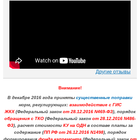
Другие отзывы
Внимание!
В декабре 2016 года приняты
существенные поправки
норм, регулирующих:
взаимодействие с ГИС
ЖКХ
(Федеральный закон
от 28.12.2016 N469-ФЗ
), порядок
обращения с ТКО
(Федеральный закон
от 28.12.2016 N486-
ФЗ
), расчет стоимости
КУ на ОДН
в составе платы за
содержание (
ПП РФ от 26.12.2016 N1498
), порядок
формирования
фонда капремонта
(Федеральный закон
от