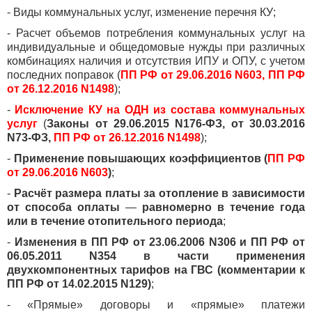
- Виды коммунальных услуг, изменение перечня КУ;
- Расчет объемов потребления коммунальных услуг на
индивидуальные и общедомовые нужды при различных
комбинациях наличия и отсутствия ИПУ и ОПУ, с учетом
последних поправок (
ПП РФ от 29.06.2016 N603, ПП РФ
от 26.12.2016 N1498
);
-
Исключение КУ на ОДН из состава коммунальных
услуг
(
Законы от 29.06.2015 N176-ФЗ, от 30.03.2016
N73-ФЗ,
ПП РФ от 26.12.2016 N1498
);
-
Применение повышающих коэффициентов (
ПП РФ
от 29.06.2016 N603
)
;
-
Расчёт размера платы за отопление в зависимости
от способа оплаты
—
равномерно в течение года
или в течение отопительного периода
;
-
Изменения в ПП РФ от 23.06.2006 N306 и ПП РФ от
06.05.2011 N354 в части применения
двухкомпонентных тарифов на ГВС (комментарии к
ПП РФ от 14.02.2015 N129)
;
- «Прямые» договоры и «прямые» платежи