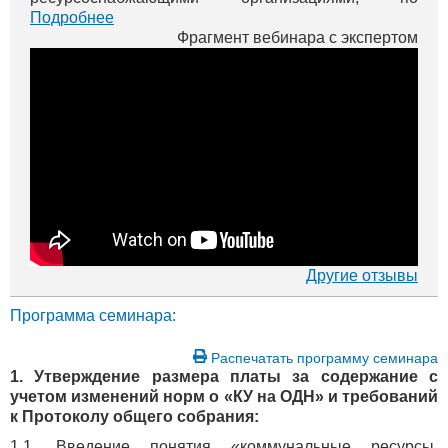
оспариванию монопольного сговора тепловиков в
Подробнее
г. Перми. Вы можете просмотреть бесплатные вид...
Фрагмент вебинара с экспертом
Другие отзывы
Программа семинара:
Распечатать программу семинара
1. Утверждение размера платы за содержание с
учетом изменений норм о «КУ на ОДН» и требований
к Протоколу общего собрания:
1.1. Введение понятия «коммунальные ресурсы,