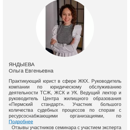
ЯНДЫЕВА
Ольга Евгеньевна
Практикующий юрист в сфере ЖКХ. Руководитель
компании по юридическому обслуживанию
деятельности ТСЖ, ЖСК и УК. Ведущий лектор и
руководитель Центра жилищного образования
«Пермский стандарт». Участник большого
количества судебных процессов по спорам с
ресурсоснабжающими организациями, по
оспариванию монопольного сговора тепловиков в
Подробнее
г. Перми. Вы можете просмотреть бесплатные вид...
Отзывы участников семинара с участием эксперта