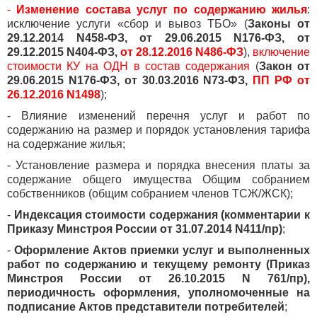
-
Изменение состава услуг по содержанию жилья
:
исключение услуги «сбор и вывоз ТБО» (
Законы от
29.12.2014 N458-ФЗ, от 29.06.2015 N176-ФЗ, от
29.12.2015 N404-ФЗ,
от 28.12.2016 N486-ФЗ
),
включение
стоимости КУ на ОДН в состав содержания
(
Закон от
29.06.2015 N176-ФЗ, от 30.03.2016 N73-ФЗ,
ПП РФ от
26.12.2016 N1498
);
- Влияние изменений перечня услуг и работ по
содержанию на размер и порядок установления тарифа
на содержание жилья;
- Установление размера и порядка внесения платы за
содержание общего имущества Общим собранием
собственников (общим собранием членов ТСЖ/ЖСК);
-
Индексация стоимости содержания (комментарии к
Приказу Минстроя России от 31.07.2014 N411/пр)
;
-
Оформление Актов приемки услуг и выполненных
работ по содержанию и текущему ремонту (Приказ
Минстроя России от 26.10.2015 N 761/пр),
периодичность оформления, уполномоченные на
подписание Актов представители потребителей
;