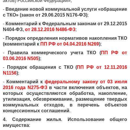
актов) Российской Федерации»;
-
Введение новой коммунальной услуги «обращение
с ТКО» (закон от 29.06.2015 N176-ФЗ)
;
-
Комментарий к Федеральным законам от 29.12.2015
N404-ФЗ,
от 28.12.2016 N486-ФЗ
;
-
Порядок определения нормативов накопления ТКО
(комментарий к
ПП РФ от 04.04.2016 N269
)
;
-
Правила коммерческого учета ТКО (
ПП РФ от
03.06.2016 N505
)
;
-
Порядок обращения с ТКО (
ПП РФ от 12.11.2016
N1156
)
;
-
Комментарий к
федеральному закону от 03 июля
2016 года N275-ФЗ
в части включения объектов, на
которых осуществляются обработка, накопление,
утилизация, обезвреживание, размещение твердых
коммунальных отходов, в перечень объектов
концессионных соглашений
.
4. Содержание жилья. Использование общего
имущества
: