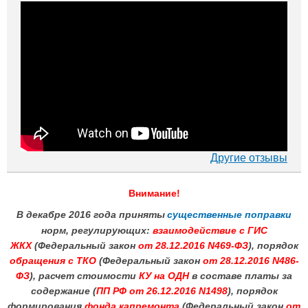
Другие отзывы
Внимание!
В декабре 2016 года приняты
существенные поправки
норм, регулирующих:
взаимодействие с ГИС
ЖКХ
(Федеральный закон
от 28.12.2016 N469-ФЗ
), порядок
обращения с ТКО
(Федеральный закон
от 28.12.2016 N486-
ФЗ
), расчет стоимости
КУ на ОДН
в составе платы за
содержание (
ПП РФ от 26.12.2016 N1498
), порядок
формирования
фонда капремонта
(Федеральный закон
от