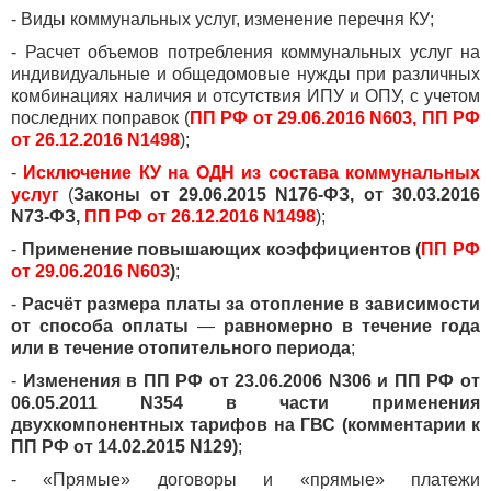
- Виды коммунальных услуг, изменение перечня КУ;
- Расчет объемов потребления коммунальных услуг на
индивидуальные и общедомовые нужды при различных
комбинациях наличия и отсутствия ИПУ и ОПУ, с учетом
последних поправок (
ПП РФ от 29.06.2016 N603, ПП РФ
от 26.12.2016 N1498
);
-
Исключение КУ на ОДН из состава коммунальных
услуг
(
Законы от 29.06.2015 N176-ФЗ, от 30.03.2016
N73-ФЗ,
ПП РФ от 26.12.2016 N1498
);
-
Применение повышающих коэффициентов (
ПП РФ
от 29.06.2016 N603
)
;
-
Расчёт размера платы за отопление в зависимости
от способа оплаты
—
равномерно в течение года
или в течение отопительного периода
;
-
Изменения в ПП РФ от 23.06.2006 N306 и ПП РФ от
06.05.2011 N354 в части применения
двухкомпонентных тарифов на ГВС (комментарии к
ПП РФ от 14.02.2015 N129)
;
- «Прямые» договоры и «прямые» платежи