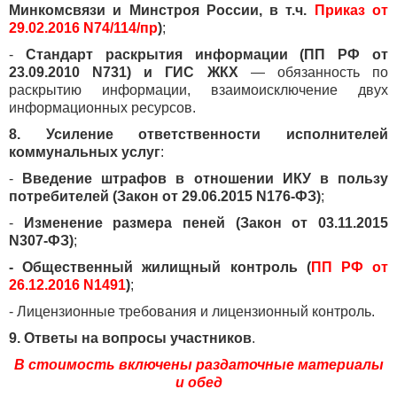
Минкомсвязи и Минстроя России, в т.ч.
Приказ от
29.02.2016 N74/114/пр
)
;
-
Стандарт раскрытия информации (ПП РФ от
23.09.2010 N731) и ГИС ЖКХ
— обязанность по
раскрытию информации, взаимоисключение двух
информационных ресурсов.
8. Усиление ответственности исполнителей
коммунальных услуг
:
-
Введение штрафов в отношении ИКУ в пользу
потребителей (Закон от 29.06.2015 N176-ФЗ)
;
-
Изменение размера пеней (Закон от 03.11.2015
N307-ФЗ)
;
- Общественный жилищный контроль (
ПП РФ от
26.12.2016 N1491
)
;
- Лицензионные требования и лицензионный контроль.
9. Ответы на вопросы участников
.
В стоимость включены раздаточные материалы
и обед