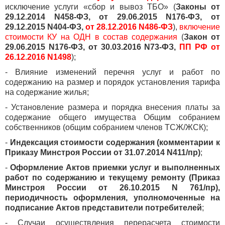
исключение услуги «сбор и вывоз ТБО» (
Законы от
29.12.2014 N458-ФЗ, от 29.06.2015 N176-ФЗ, от
29.12.2015 N404-ФЗ,
от 28.12.2016 N486-ФЗ
),
включение
стоимости КУ на ОДН в состав содержания
(
Закон от
29.06.2015 N176-ФЗ, от 30.03.2016 N73-ФЗ,
ПП РФ от
26.12.2016 N1498
);
- Влияние изменений перечня услуг и работ по
содержанию на размер и порядок установления тарифа
на содержание жилья;
- Установление размера и порядка внесения платы за
содержание общего имущества Общим собранием
собственников (общим собранием членов ТСЖ/ЖСК);
-
Индексация стоимости содержания (комментарии к
Приказу Минстроя России от 31.07.2014 N411/пр)
;
-
Оформление Актов приемки услуг и выполненных
работ по содержанию и текущему ремонту (Приказ
Минстроя России от 26.10.2015 N 761/пр),
периодичность оформления, уполномоченные на
подписание Актов представители потребителей
;
- Случаи осуществления перерасчета стоимости