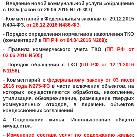
-
Введение новой коммунальной услуги «обращение
с ТКО» (закон от 29.06.2015 N176-ФЗ)
;
-
Комментарий к Федеральным законам от 29.12.2015
N404-ФЗ,
от 28.12.2016 N486-ФЗ
;
-
Порядок определения нормативов накопления ТКО
(комментарий к
ПП РФ от 04.04.2016 N269
)
;
-
Правила коммерческого учета ТКО (
ПП РФ от
03.06.2016 N505
)
;
-
Порядок обращения с ТКО (
ПП РФ от 12.11.2016
N1156
)
;
-
Комментарий к
федеральному закону от 03 июля
2016 года N275-ФЗ
в части включения объектов, на
которых осуществляются обработка, накопление,
утилизация, обезвреживание, размещение твердых
коммунальных отходов, в перечень объектов
концессионных соглашений
.
4. Содержание жилья. Использование общего
имущества
:
-
Изменение состава услуг по содержанию жилья
: