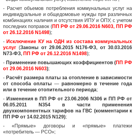
- Расчет объемов потребления коммунальных услуг на
индивидуальные и общедомовые нужды при различных
комбинациях наличия и отсутствия ИПУ и ОПУ, с учетом
последних поправок (
ПП РФ от 29.06.2016 N603, ПП РФ
от 26.12.2016 N1498
);
-
Исключение КУ на ОДН из состава коммунальных
услуг
(
Законы от 29.06.2015 N176-ФЗ, от 30.03.2016
N73-ФЗ,
ПП РФ от 26.12.2016 N1498
);
-
Применение повышающих коэффициентов (
ПП РФ
от 29.06.2016 N603
)
;
-
Расчёт размера платы за отопление в зависимости
от способа оплаты
—
равномерно в течение года
или в течение отопительного периода
;
-
Изменения в ПП РФ от 23.06.2006 N306 и ПП РФ от
06.05.2011 N354 в части применения
двухкомпонентных тарифов на ГВС (комментарии к
ПП РФ от 14.02.2015 N129)
;
- «Прямые» договоры и «прямые» платежи
«потребитель — РСО»;