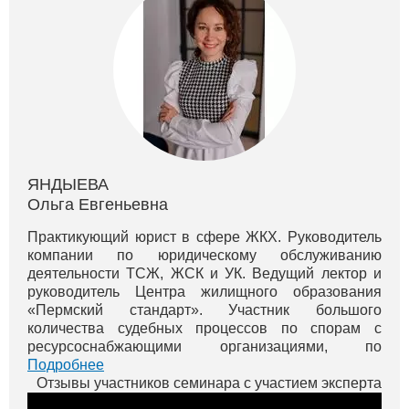
ЯНДЫЕВА
Ольга Евгеньевна
Практикующий юрист в сфере ЖКХ. Руководитель
компании по юридическому обслуживанию
деятельности ТСЖ, ЖСК и УК. Ведущий лектор и
руководитель Центра жилищного образования
«Пермский стандарт». Участник большого
количества судебных процессов по спорам с
ресурсоснабжающими организациями, по
оспариванию монопольного сговора тепловиков в
Подробнее
г. Перми. Вы можете просмотреть бесплатные вид...
Отзывы участников семинара с участием эксперта