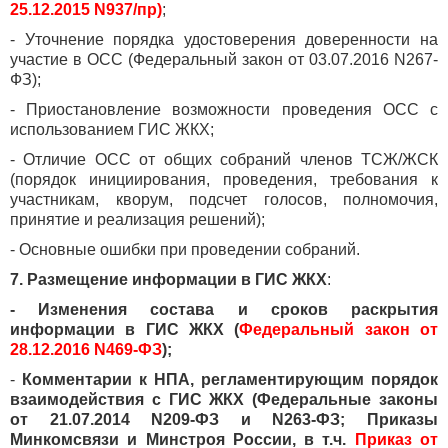
25.12.2015 N937/пр)
;
- Уточнение порядка удостоверения доверенности на
участие в ОСС (Федеральный закон от 03.07.2016 N267-
ФЗ);
- Приостановление возможности проведения ОСС с
использованием ГИС ЖКХ;
- Отличие ОСС от общих собраний членов ТСЖ/ЖСК
(порядок инициирования, проведения, требования к
участникам, кворум, подсчет голосов, полномочия,
принятие и реализация решений);
- Основные ошибки при проведении собраний.
7. Размещение информации в ГИС ЖКХ
:
- Изменения состава и сроков раскрытия
информации в ГИС ЖКХ (
Федеральный закон от
28.12.2016 N469-ФЗ
);
-
Комментарии к НПА, регламентирующим порядок
взаимодействия с ГИС ЖКХ (Федеральные законы
от 21.07.2014 N209-ФЗ и N263-ФЗ; Приказы
Минкомсвязи и Минстроя России, в т.ч.
Приказ от