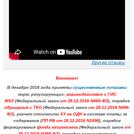
Другие отзывы
Внимание!
В декабре 2016 года приняты
существенные поправки
норм, регулирующих:
взаимодействие с ГИС
ЖКХ
(Федеральный закон
от 28.12.2016 N469-ФЗ
), порядок
обращения с ТКО
(Федеральный закон
от 28.12.2016 N486-
ФЗ
), расчет стоимости
КУ на ОДН
в составе платы за
содержание (
ПП РФ от 26.12.2016 N1498
), порядок
формирования
фонда капремонта
(Федеральный закон
от
28.12.2016 N498-ФЗ
), порядок осуществления