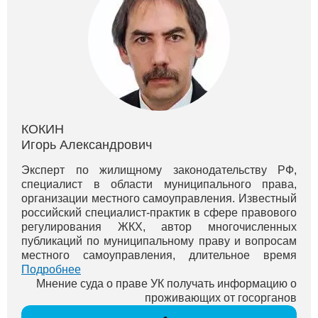
КОКИН
Игорь Александрович
Эксперт по жилищному законодательству РФ,
специалист в области муниципального права,
организации местного самоуправления. Известный
российский специалист-практик в сфере правового
регулирования ЖКХ, автор многочисленных
публикаций по муниципальному праву и вопросам
местного самоуправления, длительное время
являлся экспертом РАНХиГС при Президенте РФ
Подробнее
(Москва), входил в различные экспертные со...
Мнение суда о праве УК получать информацию о
проживающих от госорганов