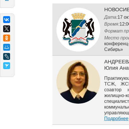
НОВОСИ
Дата:
17 о
Время:
12:0
Формат пр
Место про
конференц-
Сибирь»
АНДРЕЕВ
Юлия Ана
Практикую
ТСЖ, ЖСК
соавтор 
жилищно‐к
специалис
коммуна
управля
законодате
Подробнее