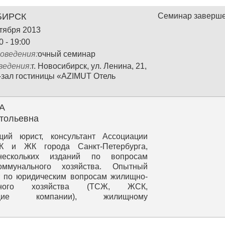
БИРСК
Семинар заверш
ктября 2013
0 - 19:00
оведения:
очный семинар
ведения:
г. Новосибирск, ул. Ленина, 21,
зал гостиницы «AZIMUT Отель
А
тольевна
щий юрист, консультант Ассоциации
 и ЖК города Санкт‐Петербурга,
нескольких изданий по вопросам
оммунального хозяйства. Опытный
т по юридическим вопросам жилищно-
льного хозяйства (ТСЖ, ЖСК,
ющие компании), жилищному
льству РФ.