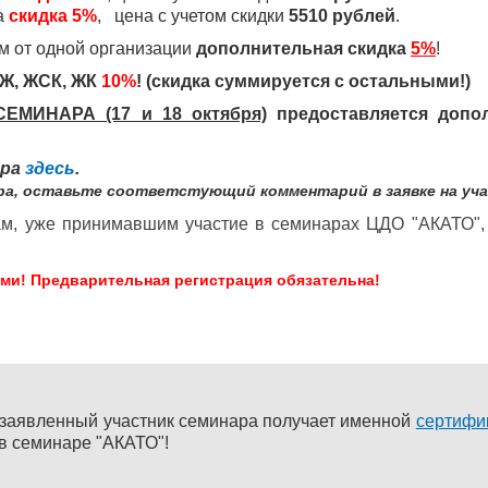
а
скидка 5%
, цена с учетом скидки
5510 рублей
.
м от одной организации
дополнительная скидка
5%
!
Ж, ЖСК, ЖК
10%
!
(скидка суммируется с остальными!)
МИНАРА (17 и 18 октября)
предоставляется допо
ара
здесь
.
ара, оставьте соответстующий комментарий в заявке на уч
м, уже принимавшим участие в семинарах ЦДО "АКАТО",
ми! Предварительная регистрация обязательна!
заявленный участник семинара получает именной
сертифи
 в семинаре "АКАТО"!