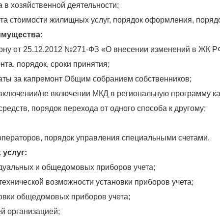
 в хозяйственной деятельности;
та стоимости жилищных услуг, порядок оформления, поряд
имущества:
ону от 25.12.2012 №271-ФЗ «О внесении изменений в ЖК Р
та, порядок, сроки принятия;
латы за капремонт Общим собранием собственников;
 включении/не включении МКД в региональную программу к
редств, порядок перехода от одного способа к другому;
операторов, порядок управления специальными счетами.
 услуг:
идуальных и общедомовых приборов учета;
 технической возможности установки приборов учета;
овки общедомовых приборов учета;
ей организацией;