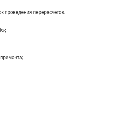
ок проведения перерасчетов.
Ф»;
апремонта;