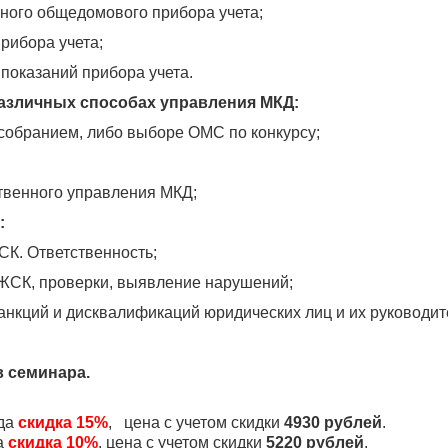
нного общедомового прибора учета;
рибора учета;
 показаний прибора учета.
различных способах управления МКД:
собранием, либо выборе ОМС по конкурсу;
твенного управления МКД;
:
К. Ответственность;
 ЖСК, проверки, выявление нарушений;
нкций и дисквалификаций юридических лиц и их руководит
 семинара.
да
скидка 15%
, цена с учетом скидки
4930 рублей
.
а
скидка 10%
, цена с учетом скидки
5220 рублей
.