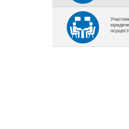
Участн
юридич
осущест