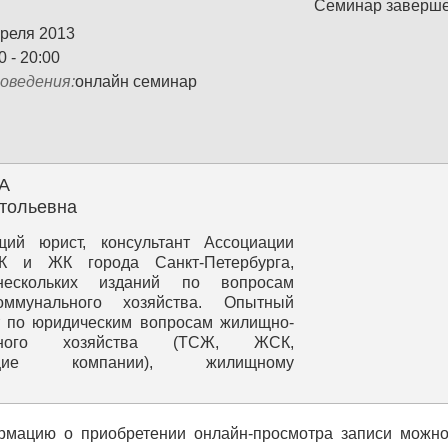
Семинар заверш
преля 2013
0 - 20:00
оведения:
онлайн семинар
А
тольевна
щий юрист, консультант Ассоциации
 и ЖК города Санкт‐Петербурга,
нескольких изданий по вопросам
оммунального хозяйства. Опытный
т по юридическим вопросам жилищно-
льного хозяйства (ТСЖ, ЖСК,
ющие компании), жилищному
льству РФ.
рмацию о приобретении онлайн-просмотра записи можн