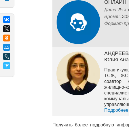
ОНЛАЙН
Дата:
25 а
Время:
13:0
Формат пр
АНДРЕЕВ
Юлия Ана
Практикую
ТСЖ, ЖСК
соавтор 
жилищно‐к
специалис
коммуна
управля
законодате
Подробнее
Получить более подробную инфо