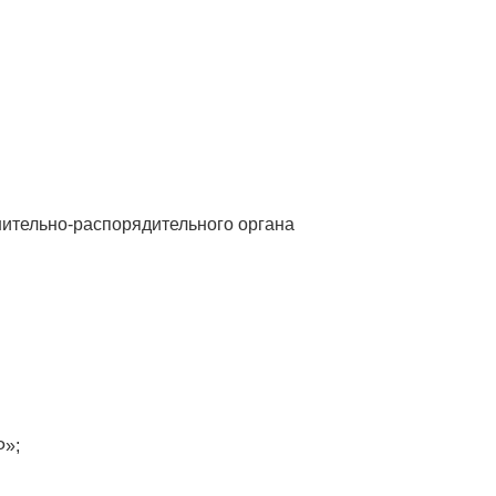
нительно-распорядительного органа
Ф»;