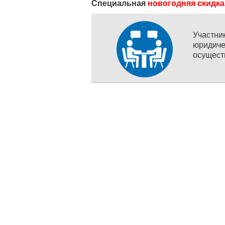
Специальная
новогодняя скидка
Участн
юридич
осущест