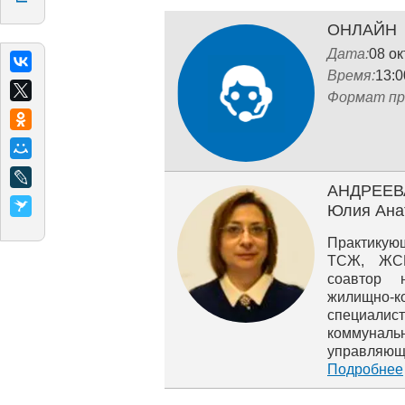
ОНЛАЙН
Дата:
08 о
Время:
13:0
Формат пр
АНДРЕЕВ
Юлия Ана
Практикую
ТСЖ, ЖСК
соавтор 
жилищно‐к
специалис
коммуна
управля
законодате
Подробнее