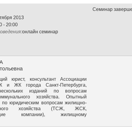
Семинар заверш
ктября 2013
0 - 20:00
оведения:
онлайн семинар
А
тольевна
щий юрист, консультант Ассоциации
 и ЖК города Санкт‐Петербурга,
нескольких изданий по вопросам
оммунального хозяйства. Опытный
т по юридическим вопросам жилищно-
льного хозяйства (ТСЖ, ЖСК,
ющие компании), жилищному
льству РФ.