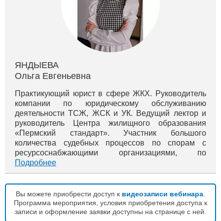
ЯНДЫЕВА
Ольга Евгеньевна
Практикующий юрист в сфере ЖКХ. Руководитель
компании по юридическому обслуживанию
деятельности ТСЖ, ЖСК и УК. Ведущий лектор и
руководитель Центра жилищного образования
«Пермский стандарт». Участник большого
количества судебных процессов по спорам с
ресурсоснабжающими организациями, по
оспариванию монопольного сговора тепловиков в
Подробнее
г. Перми. Вы можете просмотреть бесплатные вид...
Вы можете приобрести доступ к
видеозаписи вебинара
.
Программа мероприятия, условия приобретения доступа к
записи и оформление заявки доступны на странице с ней.