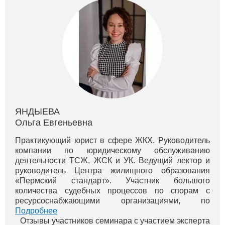
ЯНДЫЕВА
Ольга Евгеньевна
Практикующий юрист в сфере ЖКХ. Руководитель
компании по юридическому обслуживанию
деятельности ТСЖ, ЖСК и УК. Ведущий лектор и
руководитель Центра жилищного образования
«Пермский стандарт». Участник большого
количества судебных процессов по спорам с
ресурсоснабжающими организациями, по
оспариванию монопольного сговора тепловиков в
Подробнее
г. Перми. Вы можете просмотреть бесплатные вид...
Отзывы участников семинара с участием эксперта