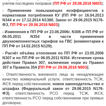
учетом последних поправок (
ПП РФ от 29.06.2016 N603
);
- Применение повышающих коэффициентов к
нормативам потребления КУ (ПП РФ от 16.04.2013
N344 и от 17.12.2014 N1380, Закон от 29.06.2015 N176-
ФЗ,
ПП РФ от 29.06.2016 N603
);
- Изменения в ПП РФ от 23.06.2006г. N306 и ПП РФ от
06.05.2011 N354 в части применения
двухкомпонентных тарифов на ГВС (комментарии к
ПП РФ от 14.02.2015 N129);
- Расчёт объёма отопления по ПП РФ от 23.05.2006
N307 и по ПП РФ от 06.05.2011 N354. Истечение срока
действия Правил 307, включение норм из Правил
307 в Правила 354 (
ПП РФ от 29.06.2016 N603
);
- Ответственность виновного лица за ненадлежащее
качество коммунальной услуги, ответственность ТСЖ,
ЖСК перед собственником,
новое законодательство о
штрафах (Федеральный закон от 29.06.2015 N176-
ФЗ)
, ответственность РСО перед ТСЖ, ЖСК,
ответственность РСО перед собственником при прямых
договорах;