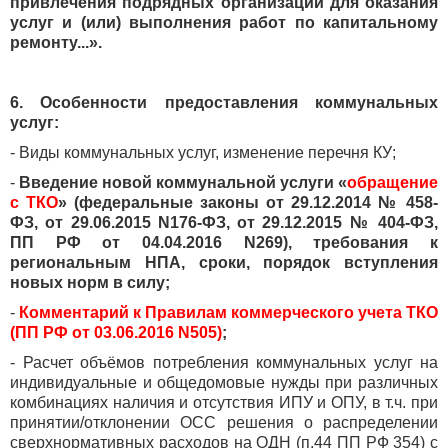
привлечения подрядных организаций для оказания
услуг и (или) выполнения работ по капитальному
ремонту...».
6. Особенности предоставления коммунальных
услуг:
- Виды коммунальных услуг, изменение перечня КУ;
-
Введение новой коммунальной услуги «
обращение
с ТКО
»
(федеральные законы от 29.12.2014 № 458-
ФЗ, от 29.06.2015 N176-ФЗ, от 29.12.2015 № 404-ФЗ,
ПП РФ от 04.04.2016 N269), требования к
региональным НПА, сроки, порядок вступления
новых норм в силу;
-
Комментарий к Правилам коммерческого учета ТКО
(ПП РФ от 03.06.2016 N505)
;
- Расчет объёмов потребления коммунальных услуг на
индивидуальные и общедомовые нужды при различных
комбинациях наличия и отсутствия ИПУ и ОПУ, в т.ч. при
принятии/отклонении ОСС решения о распределении
сверхнормативных расходов на ОДН (п.44 ПП РФ 354) с