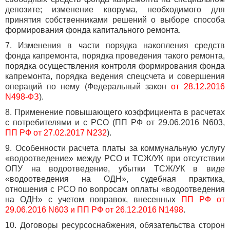
депозите; изменение кворума, необходимого для
принятия собственниками решений о выборе способа
формирования фонда капитального ремонта.
7. Изменения в части порядка накопления средств
фонда капремонта, порядка проведения такого ремонта,
порядка осуществления контроля формирования фонда
капремонта, порядка ведения спецсчета и совершения
операций по нему (Федеральный закон
от 28.12.2016
N498-ФЗ
).
8. Применение повышающего коэффициента в расчетах
с потребителями и с РСО (ПП РФ от 29.06.2016 N603,
ПП РФ от 27.02.2017 N232
).
9. Особенности расчета платы за коммунальную услугу
«водоотведение» между РСО и ТСЖ/УК при отсутствии
ОПУ на водоотведение, убытки ТСЖ/УК в виде
«водоотведения на ОДН», судебная практика,
отношения с РСО по вопросам оплаты «водоотведения
на ОДН» с учетом поправок, внесенных
ПП РФ от
29.06.2016 N603 и ПП РФ от 26.12.2016 N1498
.
10. Договоры ресурсоснабжения, обязательства сторон