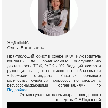
ЯНДЫЕВА
Ольга Евгеньевна
Практикующий юрист в сфере ЖКХ. Руководитель
компании по юридическому обслуживанию
деятельности ТСЖ, ЖСК и УК. Ведущий лектор и
руководитель Центра жилищного образования
«Пермский стандарт». Участник большого
количества судебных процессов по спорам с
ресурсоснабжающими организациями, по
оспариванию монопольного сговора тепловиков в
Подробнее
г. Перми. Вы можете просмотреть бесплатные вид...
Отзывы участников семинара, проведенного
экспертом О.Е.Яндыевой