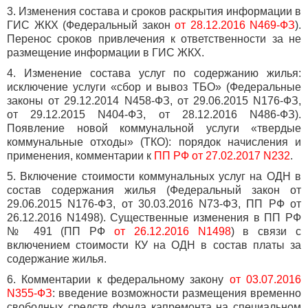
3. Изменения состава и сроков раскрытия информации в
ГИС ЖКХ (Федеральный закон
от 28.12.2016 N469-ФЗ
).
Перенос сроков привлечения к ответственности за не
размещение информации в ГИС ЖКХ.
4. Изменение состава услуг по содержанию жилья:
исключение услуги «сбор и вывоз ТБО» (Федеральные
законы от 29.12.2014 N458-ФЗ, от 29.06.2015 N176-ФЗ,
от 29.12.2015 N404-ФЗ, от 28.12.2016 N486-ФЗ).
Появление новой коммунальной услуги «твердые
коммунальные отходы» (ТКО): порядок начисления и
применения, комментарии к
ПП РФ от 27.02.2017 N232
.
5. Включение стоимости коммунальных услуг на ОДН в
состав содержания жилья (Федеральный закон от
29.06.2015 N176-ФЗ, от 30.03.2016 N73-ФЗ, ПП РФ от
26.12.2016 N1498). Существенные изменения в ПП РФ
№ 491 (ПП РФ
от 26.12.2016 N1498
) в связи с
включением стоимости КУ на ОДН в состав платы за
содержание жилья.
6. Комментарии к федеральному закону
от 03.07.2016
N355-ФЗ
: введение возможности размещения временно
свободных средств фонда капремонта на специальном