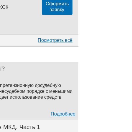
Оформить
 ЖСК
заявку
Посмотреть всё
ы?
и претензионную досудебную
внесудебном порядке с меньшими
дает использование средств
Подробнее
 МКД. Часть 1