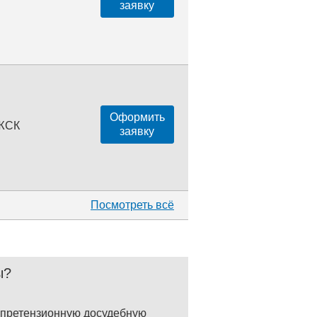
заявку
Оформить
 ЖСК
заявку
Посмотреть всё
ы?
и претензионную досудебную