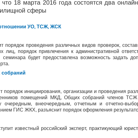
 что 18 марта 2016 года состоятся два онлай
жилищной сферы
отношении УО, ТСЖ, ЖСК
ит порядок проведения различных видов проверок, состав
х лиц, порядок привлечения к административной ответс
ам семинара будет предоставлена возможность задать до
рта.
 собраний
т порядок инициирования, организации и проведения разл
венников помещений МКД, Общих собраний членов ТС
у очередным, внеочередным, отчетным и отчетно-выбо
анием ГИС ЖКХ, разъяснит порядок оформления результато
тупит известный российский эксперт, практикующий юри