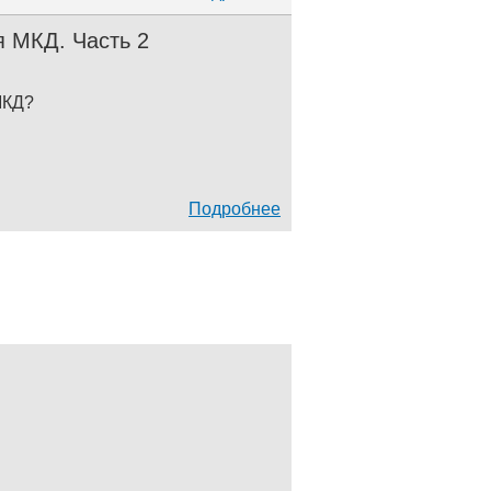
 МКД. Часть 2
МКД?
Подробнее