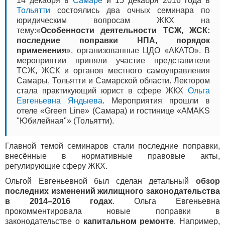
14 декабря в
Самаре
и 15 декабря 2016 года в
Тольятти
состоялись два очных семинара по
юридическим вопросам ЖКХ на
тему:«
Особенности деятельности ТСЖ, ЖСК:
последние поправки НПА, порядок
применения
», организованные ЦДО «АКАТО». В
мероприятии приняли участие представители
ТСЖ, ЖСК и органов местного самоуправления
Самары, Тольятти и Самарской области. Лектором
стала практикующий юрист в сфере ЖКХ
Ольга
Евгеньевна​ Яндыева
. Мероприятия прошли в
отеле «Green Line» (Самара) и гостинице «AMAKS
"Юбилейная"» (Тольятти).
Главной темой семинаров стали последние поправки,
внесённые в нормативные правовые акты,
регулирующие сферу ЖКХ.
Ольгой Евгеньевной был сделан детальный
обзор
последних изменений жилищного законодательства
в 2014–2016 годах
. Ольга Евгеньевна
прокомментировала новые поправки в
законодательстве о
капитальном ремонте
. Например,