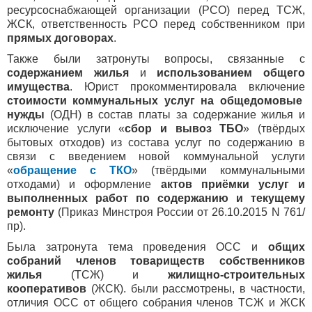
ресурсоснабжающей организации (РСО) перед ТСЖ,
ЖСК, ответственность РСО перед собственником при
прямых договорах
.
Также были затронуты вопросы, связанные с
содержанием жилья
и
использованием общего
имущества
. Юрист прокомментировала включение
стоимости коммунальных услуг на общедомовые
нужды
(ОДН) в состав платы за содержание жилья и
исключение услуги «
сбор и вывоз ТБО
» (твёрдых
бытовых отходов) из состава услуг по содержанию в
связи с введением новой коммунальной услуги
«
обращение с ТКО
» (твёрдыми коммунальными
отходами) и оформление
актов приёмки услуг и
выполненных работ по содержанию и текущему
ремонту
(Приказ Минстроя России от 26.10.2015 N 761/
пр).
Была затронута тема проведения
ОСС и
общих
собраний членов товариществ собственников
жилья
(ТСЖ) и
жилищно-строительных
кооперативов
(ЖСК). были рассмотрены, в частности,
отличия ОСС от общего собрания членов ТСЖ и ЖСК