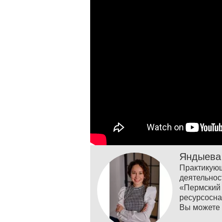
Яндыева
Практикую
деятельно
«Пермски
ресурсосна
Вы можете 