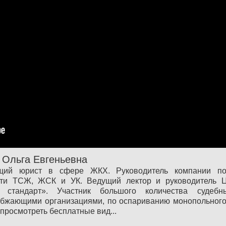
 Ольга Евгеньевна
щий юрист в сфере ЖКХ. Руководитель компании по
сти ТСЖ, ЖСК и УК. Ведущий лектор и руководитель 
й стандарт». Участник большого количества суде
бжающими организациями, по оспариванию монопольного 
просмотреть бесплатные вид...