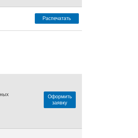
Распечатать
нных
Оформить
заявку