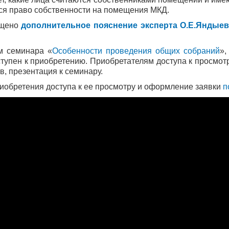
ся право собственности на помещения МКД.
щено
дополнительное пояснение эксперта О.Е.Яндыев
м семинара «
Особенности проведения общих собраний
»,
оступен к приобретению. Приобретателям доступа к просмо
, презентация к семинару.
иобретения доступа к ее просмотру и оформление заявки
п