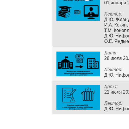
01 января 
Лектор:
Д.Ю. Ждану
И.А. Кокин,
Т.М. Коноп
Д.Ю. Нифон
О.Е. Янды
Дата:
28 июля 20
Лектор:
Д.Ю. Нифо
Дата:
21 июля 20
Лектор:
Д.Ю. Нифо