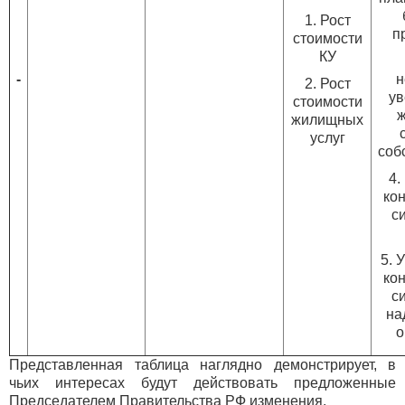
1. Рост
п
стоимости
КУ
-
н
2. Рост
ув
стоимости
ж
жилищных
услуг
соб
4.
ко
с
5. 
ко
с
на
о
Представленная таблица наглядно демонстрирует, в
чьих интересах будут действовать предложенные
Председателем Правительства РФ изменения.