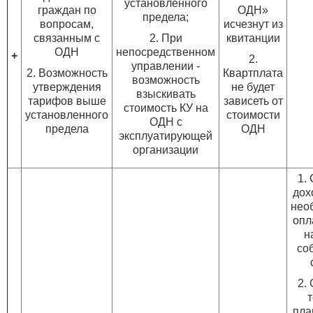
установленного
граждан по
ОДН»
предела;
вопросам,
исчезнут из
связанным с
2. При
квитанции
ОДН
непосредственном
+
2.
управлении -
2. Возможность
Квартплата
возможность
утверждения
не будет
взыскивать
тарифов выше
зависеть от
стоимость КУ на
установленного
стоимости
ОДН с
предела
ОДН
эксплуатирующей
организации
1.
дох
нео
опл
н
со
2.
пла