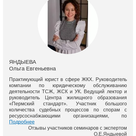
ЯНДЫЕВА
Ольга Евгеньевна
Практикующий юрист в сфере ЖКХ. Руководитель
компании по юридическому обслуживанию
деятельности ТСЖ, ЖСК и УК. Ведущий лектор и
руководитель Центра жилищного образования
«Пермский стандарт». Участник большого
количества судебных процессов по спорам с
ресурсоснабжающими организациями, по
оспариванию монопольного сговора тепловиков в
Подробнее
г. Перми. Вы можете просмотреть бесплатные вид...
Отзывы участников семинаров с экспертом
О.Е.Яндыевой