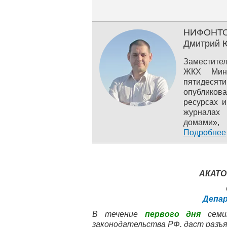
при Презид
экспертные 
НИФОНТ
Дмитрий 
Заместите
ЖКХ Минс
пятидесят
опубликов
ресурсах и
журналах
домами»,
консульта
Подробнее
числе, в С
АКАТО
Депар
В течение
первого дня
семин
законодательства РФ, даст разъ