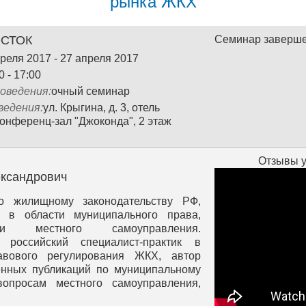
рынка ЖКХ
СТОК
Семинар заверш
реля 2017 - 27 апреля 2017
0 - 17:00
оведения:
очный семинар
ведения:
ул. Крыгина, д. 3, отель
конференц-зал "Джоконда", 2 этаж
Отзывы у
ександрович
о жилищному законодательству РФ,
т в области муниципального права,
ции местного самоуправления.
 российский специалист-практик в
вового регулирования ЖКХ, автор
енных публикаций по муниципальному
опросам местного самоуправления,
е время являлся экспертом РАНХиГС