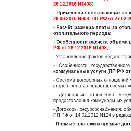
26.12.2016 N1498
);
-
Применение повышающих коэффи
29.06.2016 N603,
ПП РФ от 27.02.2
-
Расчёт размера платы за отоп
отопительного периода;
-
Особенности расчета объема 
РФ от 26.12.2016 N1498
;
- Установление фактов недопоставк
- Особенности государственно
коммунальные услуги
(
ПП РФ от 
- Система договорных отношений 
сторон, оплата предоставляемых ус
- Договорные отношения межд
предоставления коммунальных усл
- Договоры ресурсоснабжения, об
ПП РФ от 14.02.2012 N124 в редак
-
Прямые платежи и прямые дог