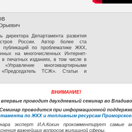
енте РФ (Москва), входил в различные
со...
ОВ
Юрьевич
ль директора Департамента развития
троя России. Автор более ста
и публикаций по проблематике ЖКХ,
анных на многочисленных Интернет-
 в печатных изданиях, в том числе в
 «Управление многоквартирными
 «Председатель ТСЖ». Статьи и
ции Д.Нифонтова публикуются, в том
ПС «КонсультантПлюс»...
ВНИМАНИЕ!
 впервые проводит двухдневный семинар во Владиво
Семинар проводится при информационной поддержк
тамента по ЖКХ и топливным ресурсам Приморског
ара эксперт И.А.Кокин прокомментирует самые а
яснения важнейших вопросов жилищной сферы.