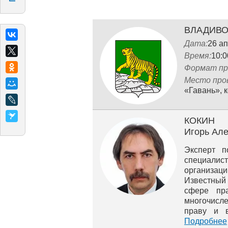
ВЛАДИВО
Дата:
26 ап
Время:
10:0
Формат пр
Место про
«Гавань», 
КОКИН
Игорь Ал
Эксперт п
специалис
организа
Известный
сфере пра
многочисл
праву и в
длительно
Подробнее