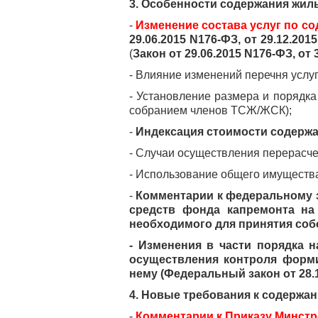
3. Особенности содержания жил
-
Изменение состава услуг по с
29.06.2015 N176-ФЗ, от 29.12.201
(
Закон от 29.06.2015 N176-ФЗ, от 
- Влияние изменений перечня услу
- Установление размера и порядк
собранием членов ТСЖ/ЖСК);
-
Индексация стоимости содержан
- Случаи осуществления перерасче
- Использование общего имущества
-
Комментарии к федеральному з
средств фонда капремонта на
необходимого для принятия со
- Изменения в части порядка н
осуществления контроля форми
нему (Федеральный закон от 28.1
4. Новые требования к содержа
-
Комментарии к Приказу Минстро