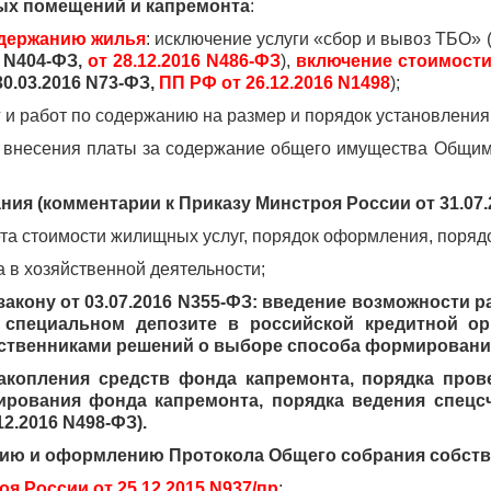
ых помещений и капремонта
:
одержанию жилья
: исключение услуги «сбор и вывоз ТБО» 
5 N404-ФЗ,
от 28.12.2016 N486-ФЗ
),
включение стоимости
30.03.2016 N73-ФЗ,
ПП РФ от 26.12.2016 N1498
);
г и работ по содержанию на размер и порядок установлени
а внесения платы за содержание общего имущества Общи
ия (комментарии к Приказу Минстроя России от 31.07.2
та стоимости жилищных услуг, порядок оформления, поряд
 в хозяйственной деятельности;
акону от 03.07.2016 N355-ФЗ: введение возможности
 специальном депозите в российской кредитной орг
бственниками решений о выборе способа формировани
акопления средств фонда капремонта, порядка пров
рования фонда капремонта, порядка ведения спецс
2.2016 N498-ФЗ).
нию и оформлению Протокола Общего собрания собств
я России от 25.12.2015 N937/пр
;