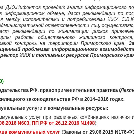
а Д.Ю.Нифонтов проведет анализ информационного по
 в информационном обмене, даст рекомендации по п
я между исполнителями и потребителями ЖКУ. С.В.К
к административной ответственности лиц, осуществляю
даст рекомендации по минимизации рисков привлече
ципы работы общественного жилищного контроля,
такой контроль на территории Приморского края.
З
ященный проблемам информационного взаимодейст
ректор ЖКХ и топливных ресурсов Приморского края
0)
ательства РФ, правоприменительная практика (
Лект
илищного законодательства РФ в 2014–2016 годах.
ммунальные услуги и коммунальные ресурсы
:
оммунальных услуг при различных комбинациях наличия и
06.2016 N603,
ПП РФ от 26.12.2016 N1498
);
ава коммунальных услуг
(
Законы от 29.06.2015 N176-ФЗ