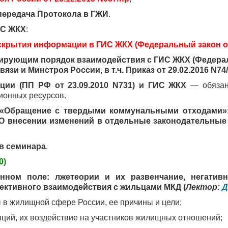
передача Протокола в ГЖИ
.
ИС ЖКХ
:
скрытия информации в ГИС ЖКХ (Федеральный закон от
ирующим порядок взаимодействия с ГИС ЖКХ (Федераль
зи и Минстроя России, в т.ч. Приказ от 29.02.2016 N74/
ции (ПП РФ от 23.09.2010 N731) и ГИС ЖКХ
— обязан
ионных ресурсов.
а «Обращение с твердыми коммунальными отходами»
 «О внесении изменений в отдельные законодательные
ов семинара
.
0)
ном поле: лжетеории и их развенчание, негативн
ктивного взаимодействия с жильцами МКД (
Лектор:
Д
в жилищной сфере России, ее причины и цели;
ций, их воздействие на участников жилищных отношений;