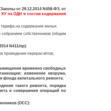
(
Законы от 29.12.2014 N458-ФЗ, от
 КУ на ОДН в состав содержания
я тарифа на содержание жилья;
м собранием собственников (общим
014 N411/пр)
;
ок проведения перерасчётов;
 размещения временно свободных
анизации; изменение кворума,
я фонда капитального ремонта
;
едения такого ремонта, порядка
чета и совершения операций по
енников (ОСС)
: