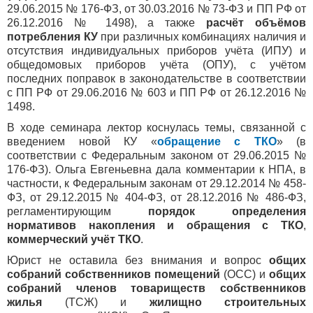
29.06.2015 № 176-ФЗ, от 30.03.2016 № 73-ФЗ и ПП РФ от
26.12.2016 № 1498), а также
расчёт объёмов
потребления КУ
при различных комбинациях наличия и
отсутствия индивидуальных приборов учёта (ИПУ) и
общедомовых приборов учёта (ОПУ), с учётом
последних поправок в законодательстве в соответствии
с ПП РФ от 29.06.2016 № 603 и ПП РФ от 26.12.2016 №
1498.
В ходе семинара лектор коснулась темы, связанной с
введением новой КУ «
обращение с
ТКО
» (в
соответствии с Федеральным законом от 29.06.2015 №
176‐ФЗ). Ольга Евгеньевна дала комментарии к НПА, в
частности, к Федеральным законам от 29.12.2014 № 458-
ФЗ, от 29.12.2015 № 404-ФЗ, от 28.12.2016 № 486-ФЗ,
регламентирующим
порядок определения
нормативов накопления и обращения с ТКО
,
коммерческий учёт ТКО
.
Юрист не оставила без внимания и вопрос
общих
собраний собственников помещений
(ОСС) и
общих
собраний членов товариществ собственников
жилья
(ТСЖ) и
жилищно строительных