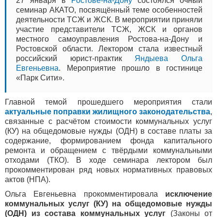
27 января в
Ростове-на-Дону
состоялся очный
семинар АКАТО, посвящённый теме особенностей
деятельности ТСЖ и ЖСК. В мероприятии приняли
участие представители ТСЖ, ЖСК и органов
местного самоуправления Ростова-на-Дону и
Ростовской области. Лектором стала известный
российский юрист-практик
Яндыева Ольга
Евгеньевна
. Мероприятие прошло в гостинице
«Парк Сити».
Главной темой прошедшего мероприятия стали
актуальные поправки жилищного законодательства
,
связанные с расчётом стоимости коммунальных услуг
(КУ) на общедомовые нужды (ОДН) в составе платы за
содержание, формированием фонда капитального
ремонта и обращением с твёрдыми коммунальными
отходами (ТКО). В ходе семинара лектором был
прокомментирован ряд новых нормативных правовых
актов (НПА).
Ольга Евгеньевна прокомментировала
исключение
коммунальных услуг (КУ) на общедомовые нужды
(ОДН) из состава коммунальных услуг
(Законы от