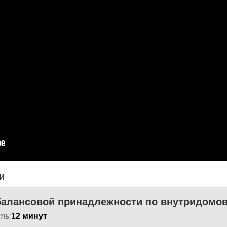
и
ть:
12 минут