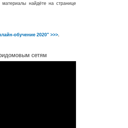
е материалы найдёте на странице
нлайн-обучение 2020" >>>
.
тридомовым сетям