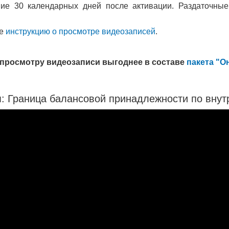
ние 30 календарных дней после активации. Раздаточны
те
инструкцию о просмотре видеозаписей
.
 просмотру видеозаписи выгоднее в составе
пакета "О
м:
Граница балансовой принадлежности по вну