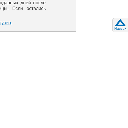
ендарных дней после
ицы. Если остались
аузер
.
Наверх