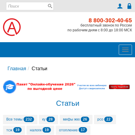
8 800-302-40-65
бесплатный звонок по России
по рабочим дням с 8:00 до 18:00 МСК
Ме
Главная
Статьи
Статьи
232
28
26
22
Все темы
ку
мифы жкх
рсо
19
19
17
тсж
налоги
отопление