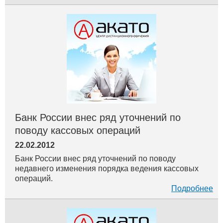
2
2
2
2
пу
тко
ПП РФ 1468
хвс
2
2
жилищное просвещение
персональные данные
2
2
2
лицензионный контроль
ПП РФ 344
ПП РФ 1380
2
2
2
2
прямые договоры
сои
тсн
ук
1
1
1
пп рф 124
шаблоны документов
вебинары
1
1
1
ПП РФ 657
теплоснабжение
электроснабжение
1
1
кр
надзорные органы
Банк России внес ряд уточнений по
поводу кассовых операций
22.02.2012
Банк России внес ряд уточнений по поводу
недавнего изменения порядка ведения кассовых
операций.
Подробнее