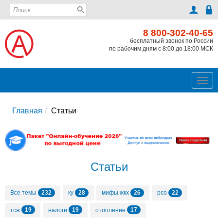
8 800-302-40-65
бесплатный звонок по России
по рабочим дням с 8:00 до 18:00 МСК
Ме
Главная
Статьи
Статьи
232
28
26
22
Все темы
ку
мифы жкх
рсо
19
19
17
тсж
налоги
отопление