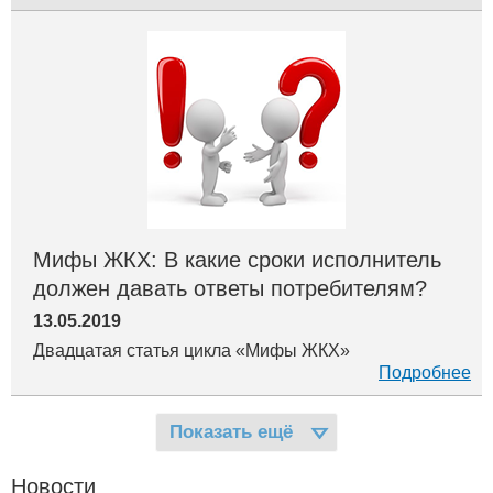
2
2
персональные данные
лицензионный контроль
2
2
2
ПП РФ 344
ПП РФ 1380
прямые договоры
2
2
2
2
2
сои
тсн
ук
пу
граждане СССР
2
2
1
тко
ПП РФ 1468
теплоснабжение
1
1
1
электроснабжение
кр
надзорные органы
1
1
1
пп рф 124
шаблоны документов
вебинары
1
ПП РФ 657
Мифы ЖКХ: В какие сроки исполнитель
должен давать ответы потребителям?
13.05.2019
Двадцатая статья цикла «Мифы ЖКХ»
Подробнее
Показать ещё
Новости