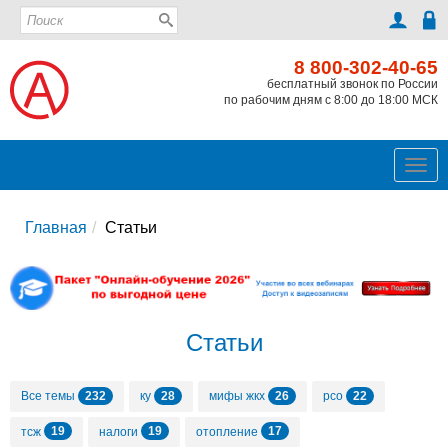
8 800-302-40-65
бесплатный звонок по России
по рабочим дням с 8:00 до 18:00 МСК
Ме
Главная
Статьи
Статьи
232
28
26
22
Все темы
ку
мифы жкх
рсо
19
19
17
тсж
налоги
отопление