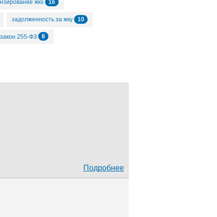
16
нзирование жкх
10
задолженность за жку
8
закон 255-ФЗ
4
4
4
т
закон 176-ФЗ
опу
4
3
жку
минкомсвязи
2
ищное просвещение
2
2
2
2
ры
сои
тсн
ук
1
1
1
электроснабжение
кр
Подробнее