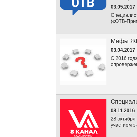
03.05.2017
Специалист
(«ОТВ-Прим
Мифы Ж
03.04.2017
С 2016 год
опровержен
Специали
08.11.2016
28 октября
участием э